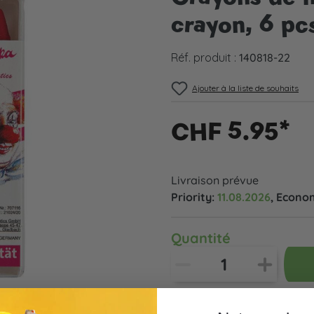
crayon, 6 pc
Réf. produit :
140818-22
Ajouter à la liste de souhaits
CHF 5.95*
Livraison prévue
Priority:
11.08.2026
, Econo
Quantité