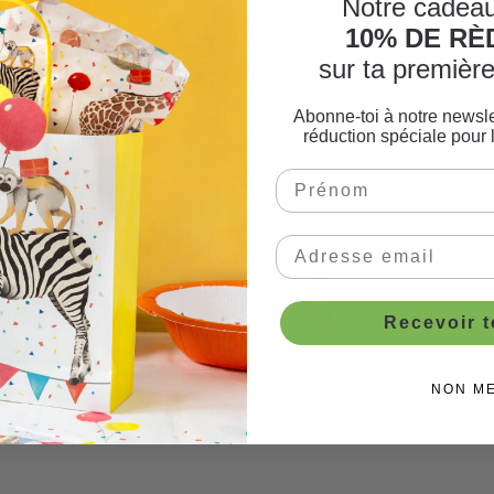
Notre cadeau
Commandé aujourd'
10% DE R
livré demain
sur ta premiè
Abonne-toi à notre newsle
réduction spéciale pour 
Vous trouv
nombreux autr
FANT
le t
Recevoir 
NON M