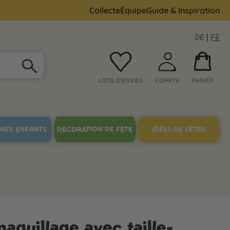
Collecte
Équipe
Guide & Inspiration
DE
|
FR
LISTE D'ENVIES
COMPTE
PANIER
MES ENFANTS
DÉCORATION DE FÊTE
IDÉES DE FÊTES
aquillage avec taille-