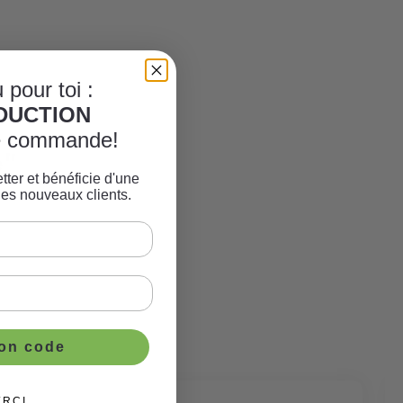
 pour toi :
ÈDUCTION
re commande!
e"
tter et bénéficie d'une
les nouveaux clients.
ton code
ERCI