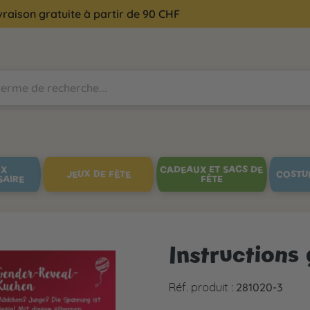
vraison gratuite à partir de 90 CHF
UX
CADEAUX ET SACS DE
JEUX DE FÊTE
COSTU
SAIRE
FÊTE
Instructions
Réf. produit :
281020-3