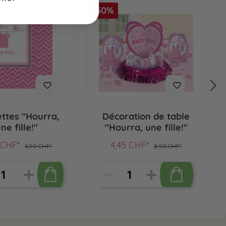
-50%
ettes "Hourra,
Décoration de table
ne fille!"
"Hourra, une fille!"
 CHF*
4,45 CHF*
4,90 CHF*
8,90 CHF*