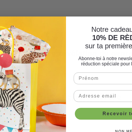
Notre cadeau
10% DE R
sur ta premiè
tructions gâteau révélation du genr
Abonne-toi à notre newsle
réduction spéciale pour 
Produits similaires
Recevoir 
NON M