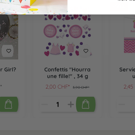
-48.72%
-50%
r Girl?
Confettis "Hourra
Servi
une fille!" , 34 g
u
*
2,00 CHF*
2,45
3,90 CHF*