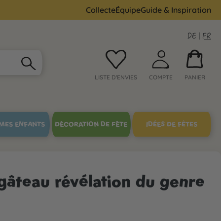
Collecte
Équipe
Guide & Inspiration
DE
|
FR
LISTE D'ENVIES
COMPTE
PANIER
MES ENFANTS
DÉCORATION DE FÊTE
IDÉES DE FÊTES
 gâteau révélation du genre