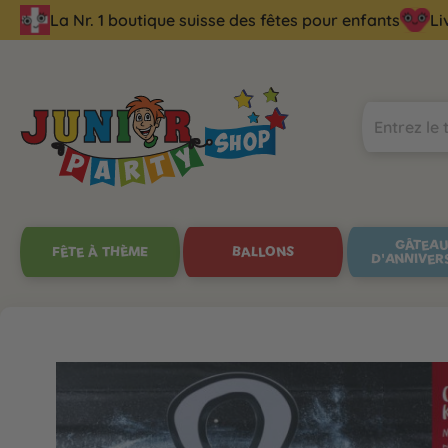
La Nr. 1 boutique suisse des fêtes pour enfants
Li
echerche
Passer à la navigation principale
GÂTEA
FÊTE À THÈME
BALLONS
D'ANNIVER
Ignorer la galerie d'images