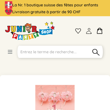
La Nr. 1 boutique suisse des fêtes pour enfants
tenu principal
Livraison gratuite à partir de 90 CHF
Ignorer la galerie d'images