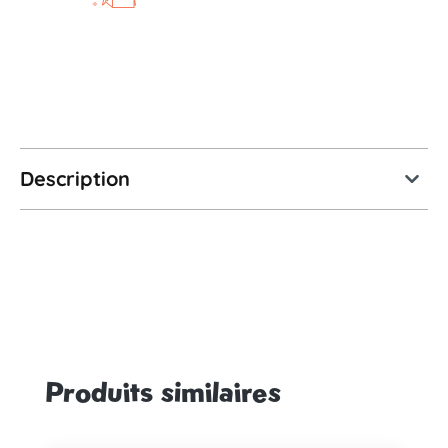
Description
Produits similaires
Ignorer la galerie de produits