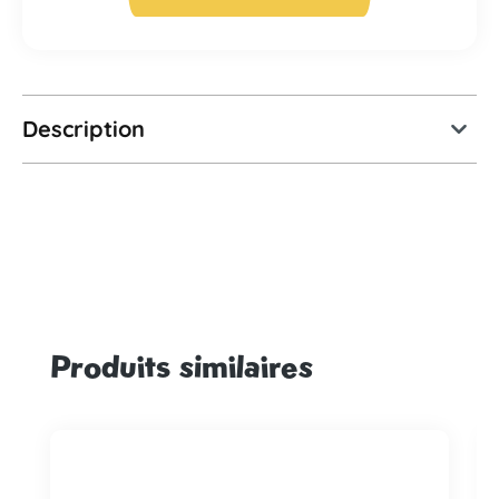
Description
Produits similaires
Ignorer la galerie de produits