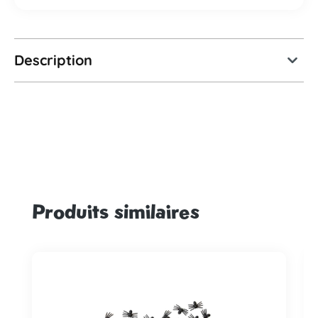
Description
Produits similaires
Ignorer la galerie de produits