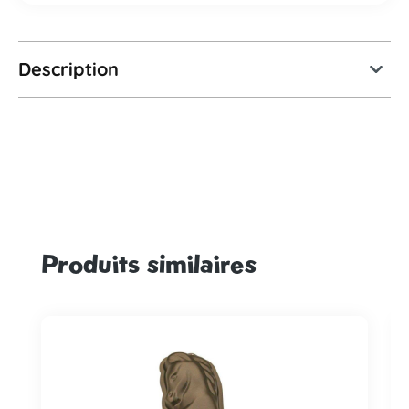
Description
Produits similaires
Ignorer la galerie de produits