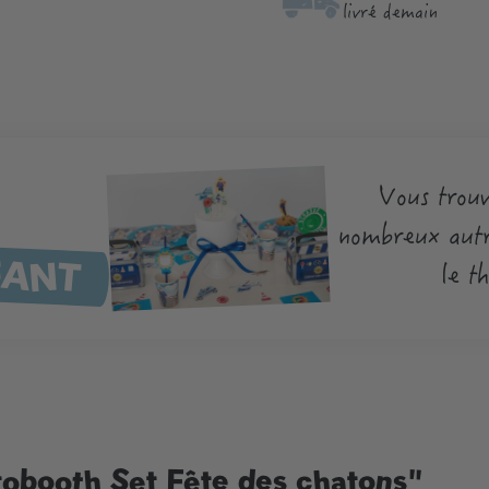
livré demain
Vous trouv
nombreux autr
FANT
le t
otobooth Set Fête des chatons"