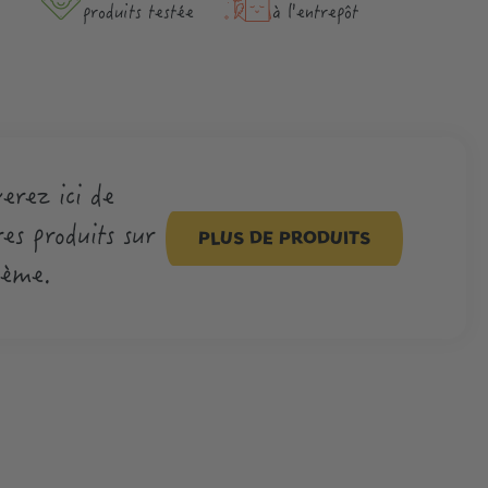
produits testée
à l'entrepôt
erez ici de
es produits sur
PLUS DE PRODUITS
hème.