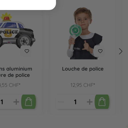
ns aluminium
Louche de police
ure de police
4,55 CHF*
12,95 CHF*