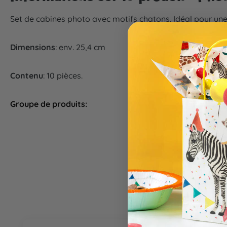
Set de cabines photo avec motifs chatons. Idéal pour u
Dimensions
: env. 25,4 cm
Contenu
: 10 pièces.
Groupe de produits:
Animation d
Ignorer la galerie de produits