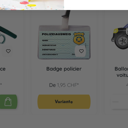
ice
Badge policier
Ballo
voit
*
De
1,95 CHF*
Variante