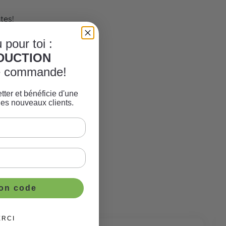
tes!
 pour toi :
ÈDUCTION
re commande!
tter et bénéficie d'une
les nouveaux clients.
ton code
ERCI