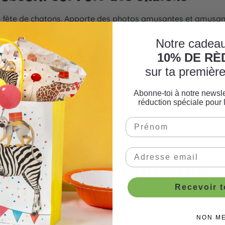
ne fête de chatons. Apporte des photos amusantes et amusan
Notre cadeau
10% DE R
sur ta premiè
Abonne-toi à notre newsle
e fête
réduction spéciale pour 
Produits similaires
Recevoir 
NON M