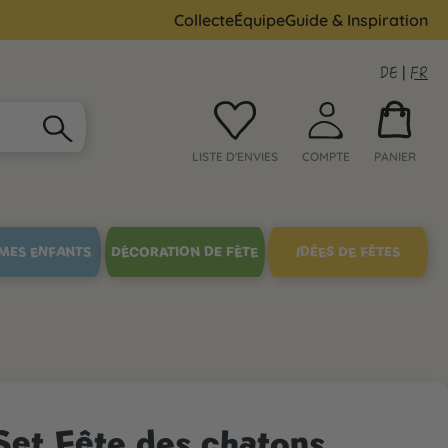
Collecte
Équipe
Guide & Inspiration
DE
|
FR
LISTE D'ENVIES
COMPTE
PANIER
MES ENFANTS
DÉCORATION DE FÊTE
IDÉES DE FÊTES
Set Fête des chatons