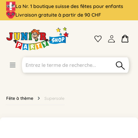
La Nr. 1 boutique suisse des fêtes pour enfants
tenu principal
Livraison gratuite à partir de 90 CHF
Fête à thème
Supersale
Ignorer la galerie d'images