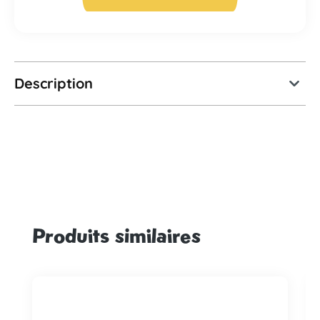
Description
Produits similaires
Ignorer la galerie de produits