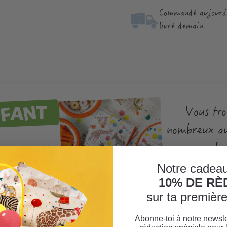
Commandé aujourd'
livré demain
NFANT
Vous tro
nombreux au
le
Notre cadeau
10% DE R
sur ta premiè
Abonne-toi à notre newsle