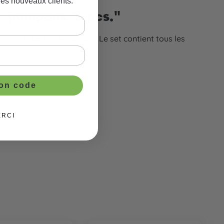
les nouveaux clients.
à pompons, 3 pcs."
enus dans le set créatif. Le set contient tous les
ton code
ERCI