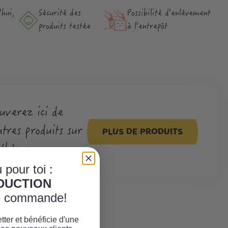
hui,
Sécurité des
Possibilité d'enlèvement
produits testée
à l'entrepôt
uverez ici de
tres produits sur
PLUS DE PRODUITS
 thème.
 pour toi :
ÈDUCTION
re commande!
tter et bénéficie d'une