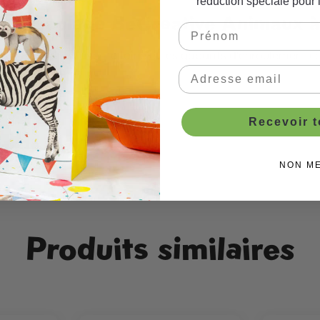
réduction spéciale pour 
t de bricolage BeCreative Animaux 
et tout doux avec la laine et les gabarits d'enroulement cont
n.
Recevoir 
e fête
NON M
Produits similaires