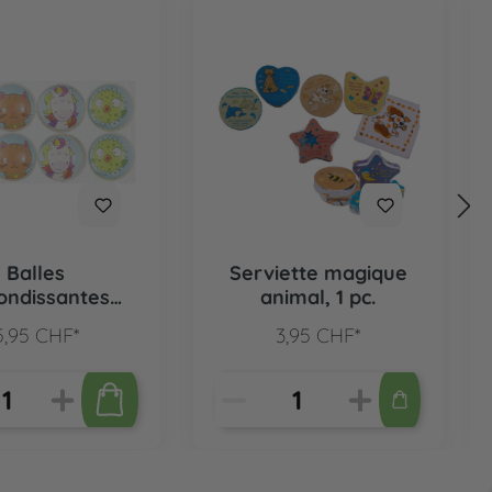
Balles
Serviette magique
ondissantes
animal, 1 pc.
fs animaux, 8
5,95 CHF*
3,95 CHF*
pcs.