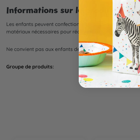
Informations sur le produit "Ki
Les enfants peuvent confectionner des animaux tout ronds 
matériaux nécessaires pour réaliser 3 animaux en pompo
Ne convient pas aux enfants de moins de 6 ans.
Groupe de produits:
Animation d
Ignorer la galerie de produits