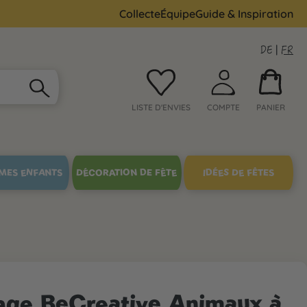
Collecte
Équipe
Guide & Inspiration
DE
|
FR
LISTE D'ENVIES
COMPTE
PANIER
MES ENFANTS
DÉCORATION DE FÊTE
IDÉES DE FÊTES
lage BeCreative Animaux à