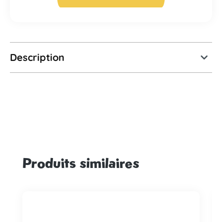
Description
Produits similaires
Ignorer la galerie de produits