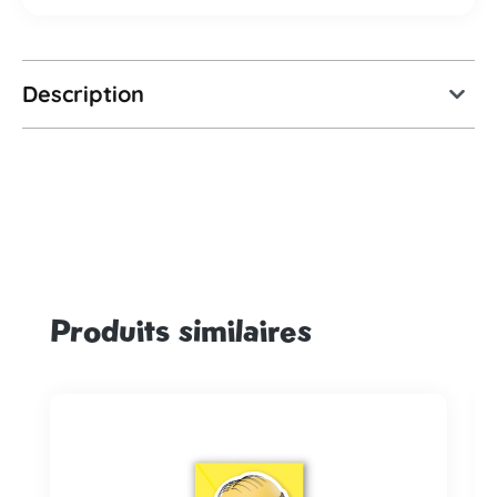
Description
Produits similaires
Ignorer la galerie de produits