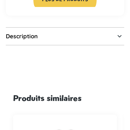
Description
Produits similaires
Ignorer la galerie de produits