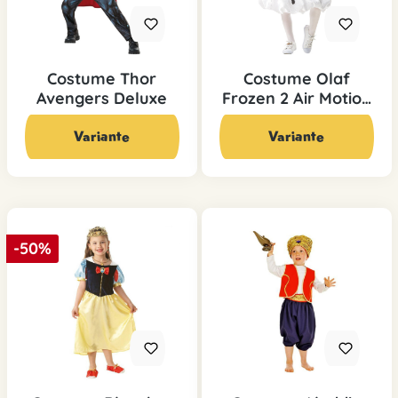
Costume Thor
Costume Olaf
Avengers Deluxe
Frozen 2 Air Motion
Dress
De 39,90 CHF*
59,95 CHF*
Variante
Variante
-50%