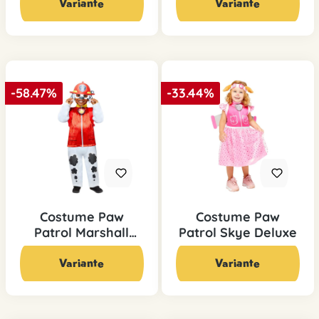
Variante
Variante
-58.47%
-33.44%
Costume Paw
Costume Paw
Patrol Marshall
Patrol Skye Deluxe
Deluxe
24,90 CHF*
19,90 CHF*
59,95 CHF*
29,90 CHF*
Variante
Variante