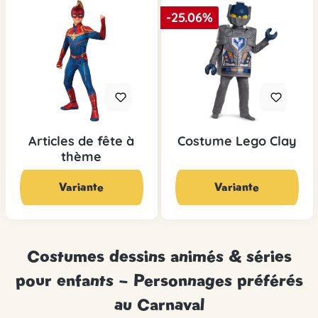
-25.06%
Articles de fête à
Costume Lego Clay
thème
39,95 CHF*
29,90 CHF*
39,90 CHF*
Variante
Variante
Costumes dessins animés & séries
pour enfants – Personnages préférés
au Carnaval