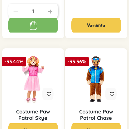
Variante
-33.44%
-33.36%
Costume Paw
Costume Paw
Patrol Skye
Patrol Chase
19,90 CHF*
39,95 CHF*
29,90 CHF*
59,95 CHF*