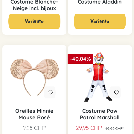
Costume Blanche-
Costume Aladdin
Neige incl. bijoux
14,95 CHF*
De 24,95 CHF*
29,90 CHF*
Variante
Variante
-40.04%
Oreilles Minnie
Costume Paw
Mouse Rosé
Patrol Marshall
9,95 CHF*
29,95 CHF*
49,95 CHF*