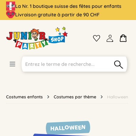
La Nr. 1 boutique suisse des fêtes pour enfants
tenu principal
Livraison gratuite à partir de 90 CHF
Costumes enfants
Costumes par thème
Halloween
HALLOWEEN