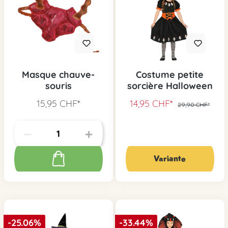
Masque chauve-
Costume petite
souris
sorcière Halloween
15,95 CHF*
14,95 CHF*
29,90 CHF*
Variante
-25.06%
-33.44%