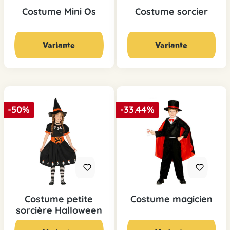
Costume Mini Os
Costume sorcier
19,90 CHF*
19,90 CHF*
29,90 CHF*
29,90 CHF*
Variante
Variante
-50%
-33.44%
Costume petite
Costume magicien
sorcière Halloween
14,95 CHF*
19,90 CHF*
29,90 CHF*
29,90 CHF*