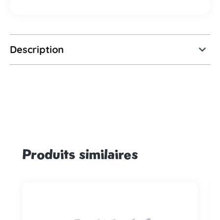
Description
Produits similaires
Ignorer la galerie de produits