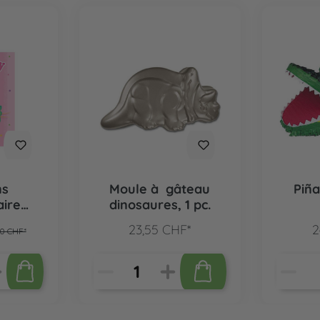
ns
Moule à gâteau
Piña
aire
dinosaures, 1 pc.
ersaire
23,55 CHF*
2
20 CHF*
s.