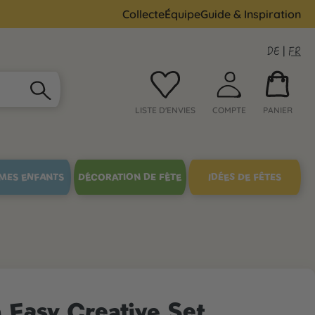
Collecte
Équipe
Guide & Inspiration
DE
|
FR
LISTE D'ENVIES
COMPTE
PANIER
MES ENFANTS
DÉCORATION DE FÊTE
IDÉES DE FÊTES
 Easy Creative Set