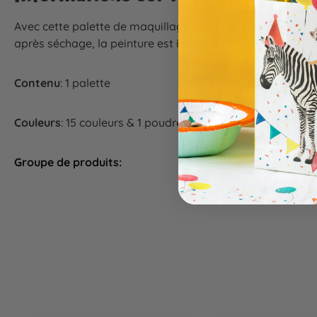
Avec cette palette de maquillage pratique Aqua Creative, 
après séchage, la peinture est imperméable. Peut être en
Contenu
: 1 palette
Couleurs
: 15 couleurs & 1 poudre scintillante
Groupe de produits:
Costumes & maqui
Ignorer la galerie de produits