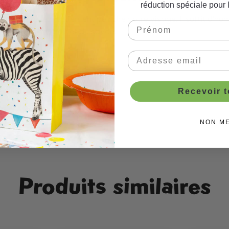
réduction spéciale pour 
vous pouvez facilement peindre votre visage. Il suffit d'hum
levé avec de l'eau et du savon.
Recevoir 
llage
NON M
Produits similaires