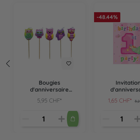
-48.44%
Bougies
Invitatio
d'anniversaire
d'annivers
hiboux, 5 pcs.
premier anniv
5,95 CHF*
1,65 CHF*
3,
rose, 8 pc