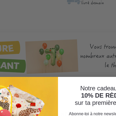
livré demain
URE
Vous trouv
nombreux autr
FANT
le t
Notre cadeau
10% DE R
sur ta premiè
rika Aqua Easy Creative Set"
Abonne-toi à notre newsle