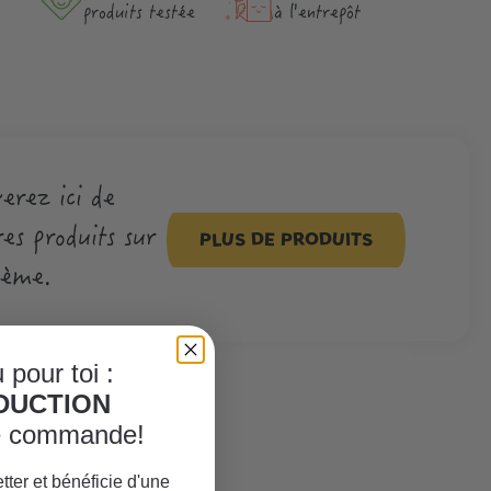
produits testée
à l'entrepôt
erez ici de
es produits sur
PLUS DE PRODUITS
hème.
 pour toi :
ÈDUCTION
re commande!
tter et bénéficie d'une