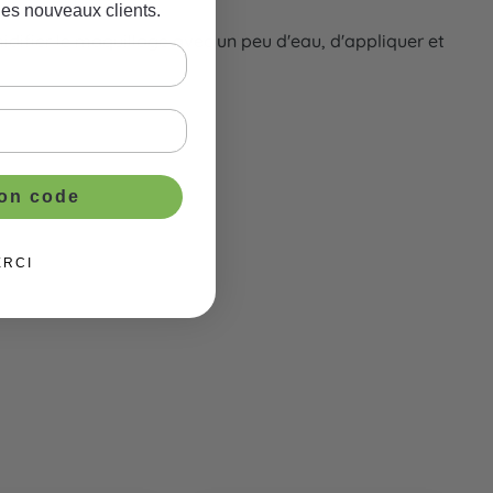
les nouveaux clients.
idifier le maquillage avec un peu d'eau, d'appliquer et
ton code
ERCI