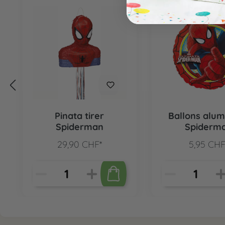
Pinata tirer
Ballons alu
Spiderman
Spiderm
29,90 CHF*
5,95 CHF