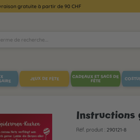
vraison gratuite à partir de 90 CHF
UX
CADEAUX ET SACS DE
JEUX DE FÊTE
COSTU
SAIRE
FÊTE
Instructions
Réf. produit :
290121-8