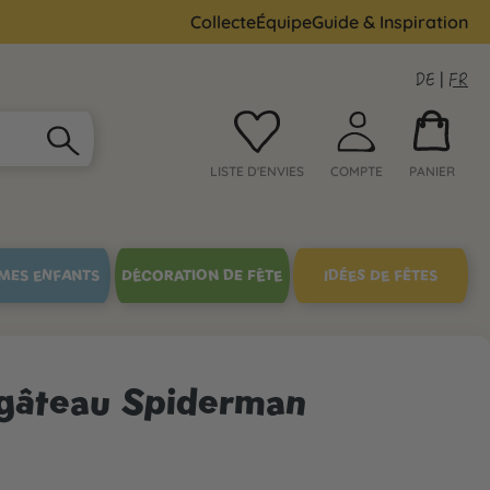
Collecte
Équipe
Guide & Inspiration
DE
|
FR
LISTE D'ENVIES
COMPTE
PANIER
MES ENFANTS
DÉCORATION DE FÊTE
IDÉES DE FÊTES
 gâteau Spiderman