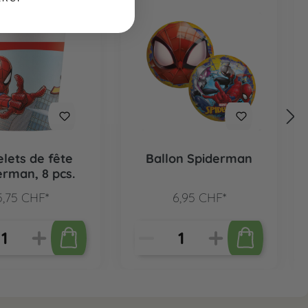
lets de fête
Ballon Spiderman
erman, 8 pcs.
5,75 CHF*
6,95 CHF*