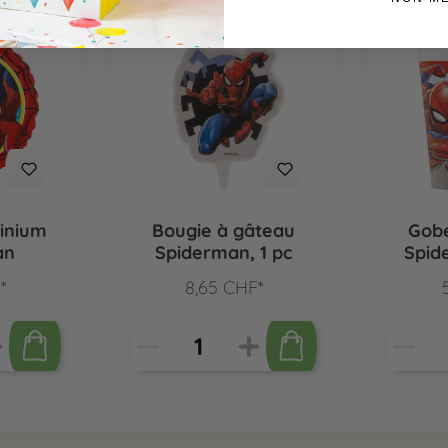
minium
Bougie à gâteau
Gobe
an
Spiderman, 1 pc
Spid
*
8,65 CHF*