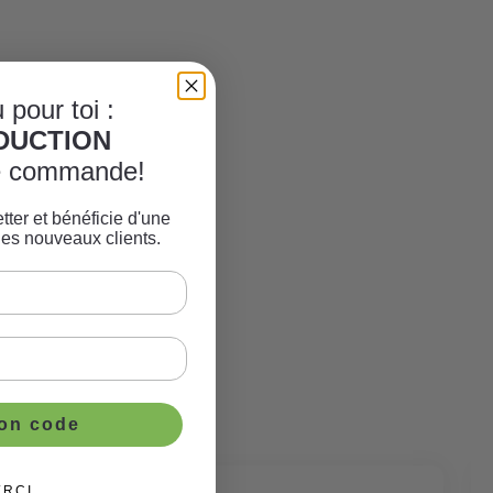
 pour toi :
ÈDUCTION
re commande!
tter et bénéficie d'une
les nouveaux clients.
ton code
ERCI