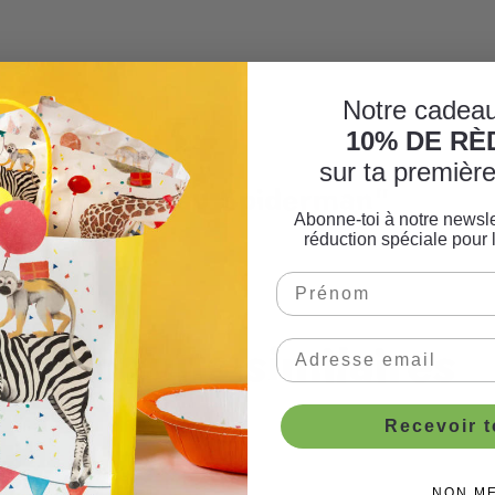
Notre cadeau
10% DE R
sur ta premiè
tructions gâteau Spiderman"
Abonne-toi à notre newsle
réduction spéciale pour 
Produits similaires
Recevoir 
NON M