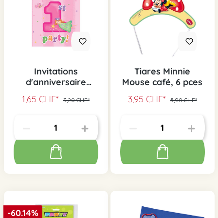
Invitations
Tiares Minnie
d'anniversaire
Mouse café, 6 pces
premier
1,65 CHF*
3,95 CHF*
3,20 CHF*
5,90 CHF*
anniversaire rose, 8
pcs.
-60.14%