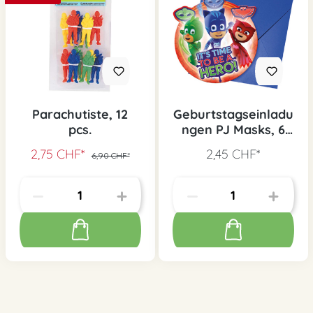
Parachutiste, 12
Geburtstagseinladu
pcs.
ngen PJ Masks, 6
Stk.
2,75 CHF*
2,45 CHF*
6,90 CHF*