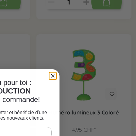
 pour toi :
ÈDUCTION
re commande!
hiffre 3
Numéro lumineux 3 Coloré
tter et bénéficie d'une
les nouveaux clients.
4,95 CHF*