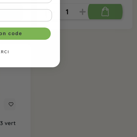
ton code
ERCI
3 vert