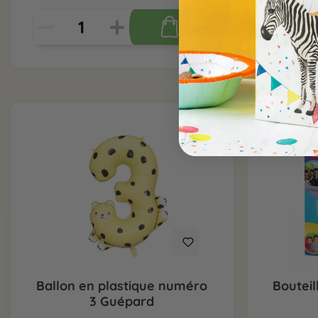
Ballon en plastique numéro
Bouteil
3 Guépard