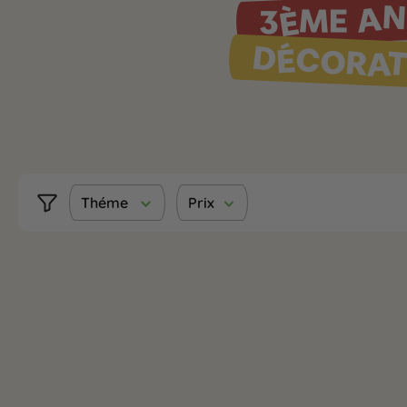
3ÈME AN
DÉCORAT
Théme
Prix