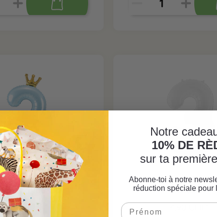
Notre cadeau
10% DE R
sur ta premiè
 d'aluminium debout
Ballon en plastique C
Abonne-toi à notre newsle
réduction spéciale pour 
iffre 3 bleu clair
Blanc
6,90 CHF*
4,90 CHF*