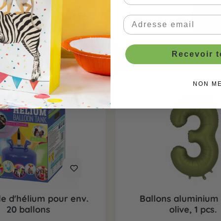
Recevoir 
NON M
le d'hélium pour env.
Ballons aluminium 
20 ballons
olive, 1 pcs.