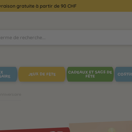
vraison gratuite à partir de 90 CHF
UX
CADEAUX ET SACS DE
JEUX DE FÊTE
COSTU
SAIRE
FÊTE
nniversaire