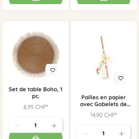
Set de table Boho, 1
pc.
Pailles en papier
avec Gobelets de
6,95 CHF*
fête Alice "Drink
14,90 CHF*
me" set