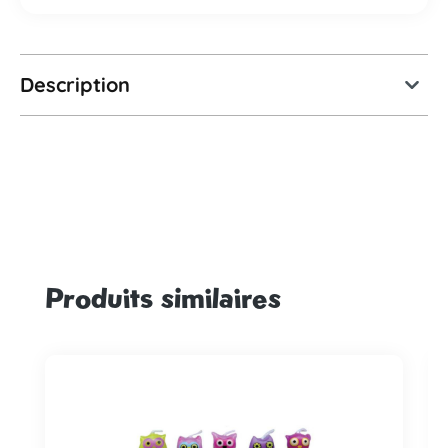
Description
Produits similaires
Ignorer la galerie de produits