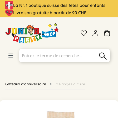
La Nr. 1 boutique suisse des fêtes pour enfants
tenu principal
Livraison gratuite à partir de 90 CHF
Gâteaux d'anniversaire
Mélanges à cuire
Ignorer la galerie d'images