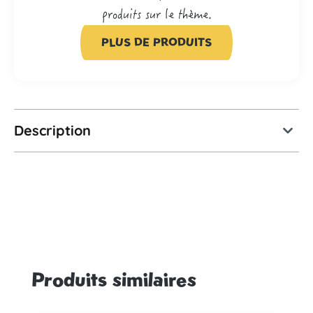
produits sur le thème.
PLUS DE PRODUITS
Description
Produits similaires
Ignorer la galerie de produits