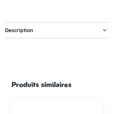
Description
Produits similaires
Ignorer la galerie de produits