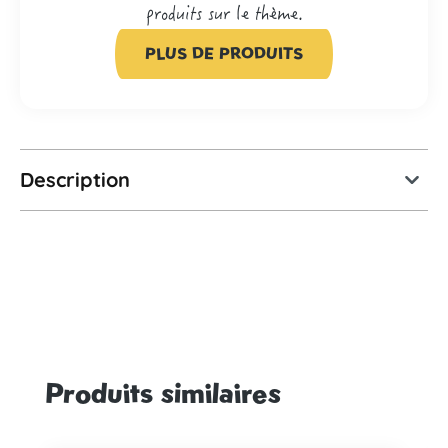
produits sur le thème.
PLUS DE PRODUITS
Description
Produits similaires
Ignorer la galerie de produits