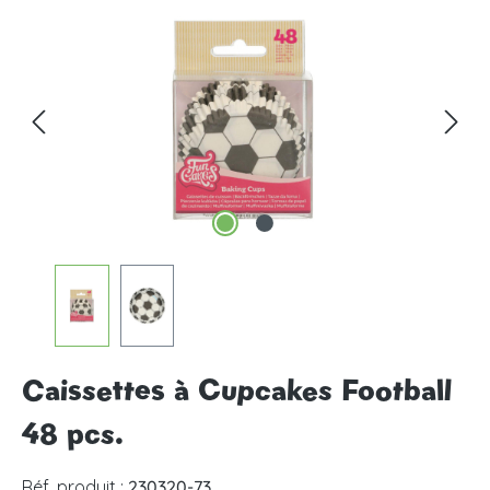
Ignorer la galerie d'images
Caissettes à Cupcakes Football
48 pcs.
Réf. produit :
230320-73