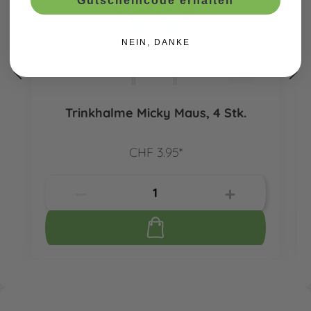
Gutscheincode erhalten
NEIN, DANKE
Trinkhalme Micky Maus, 4 Stk.
CHF 3.95*