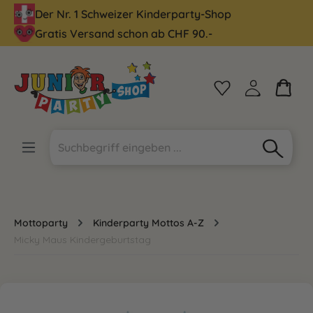
Der Nr. 1 Schweizer Kinderparty-Shop
alt springen
Gratis Versand schon ab CHF 90.-
Mottoparty
Kinderparty Mottos A-Z
Micky Maus Kindergeburtstag