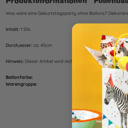
Produktinformationen "Folienba
Was wäre eine Geburtstagsparty ohne Ballons? Dekorier
Inhalt:
1 Stk.
Durch,esser:
ca. 45cm
Hinweis:
Dieser Artikel wird nicht gefüllt geliefert und ist
Ballonfarbe:
mehrfarbig
Warengruppe:
Ballons, Partydeko