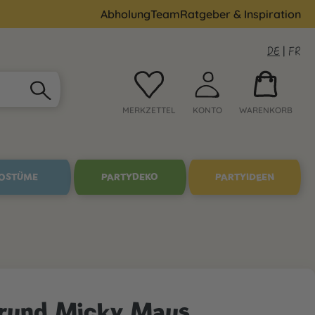
Abholung
Team
Ratgeber & Inspiration
DE
|
FR
MERKZETTEL
KONTO
WARENKORB
OSTÜME
PARTYDEKO
PARTYIDEEN
 rund Micky Maus