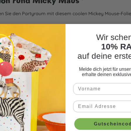
llon rund Micky Maus"
en Sie den Partyraum mit diesem coolen Mickey Mouse-Folie
Wir schen
10% R
auf deine erst
 für Kinder unter 5 Jahren nicht geeignet.
Melde dich jetzt für uns
erhalte deinen exklusi
Ähnliche Produkte
Gutscheincod