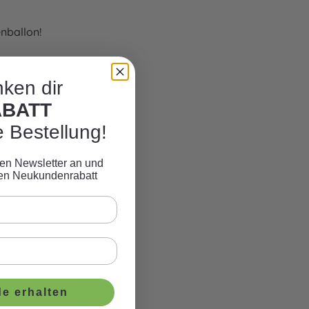
nballon!
ken dir
ABATT
e Bestellung!
eren Newsletter an und
ven Neukundenrabatt
e erhalten