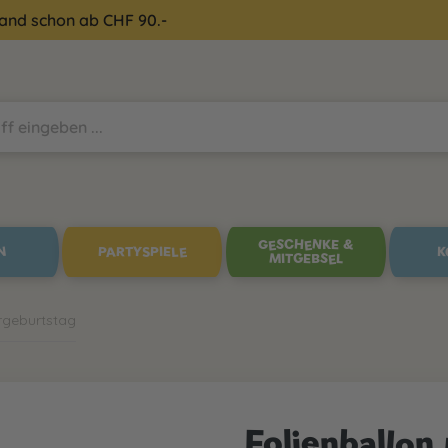
sand schon ab CHF 90.-
GESCHENKE &
N
PARTYSPIELE
K
MITGEBSEL
rgeburtstag
Folienballon