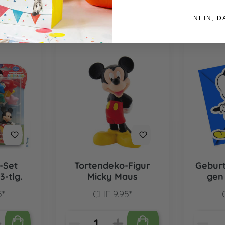
NEIN, D
-Set
Tortendeko-Figur
Geburt
3-tlg.
Micky Maus
gen
Super
5*
CHF 9.95*