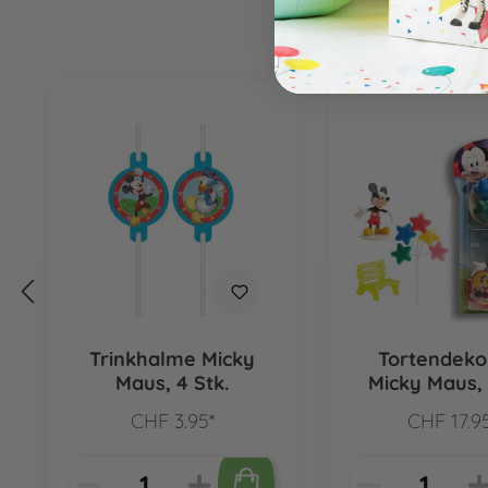
Produktgalerie überspringen
Trinkhalme Micky
Tortendeko
Maus, 4 Stk.
Micky Maus, 
CHF 3.95*
CHF 17.9