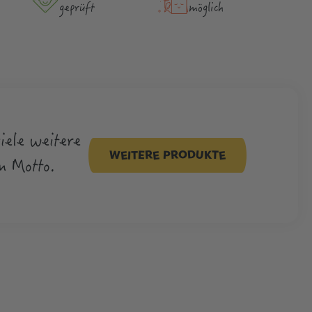
geprüft
möglich
viele weitere
WEITERE PRODUKTE
m Motto.