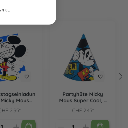
ANKE
stagseinladun
Partyhüte Micky
 Micky Maus
Maus Super Cool, 6
 Cool, 6 Stk.
Stk.
CHF 2.95*
CHF 2.45*