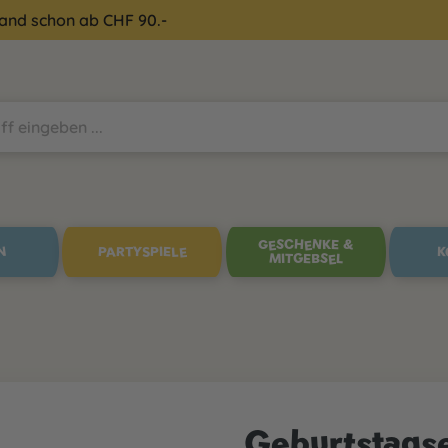
sand schon ab CHF 90.-
GESCHENKE &
N
PARTYSPIELE
K
MITGEBSEL
Geburtstags