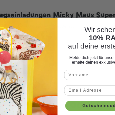
agseinladungen Micky Maus Super 
 nein sagen - da ist die Vorfreude noch grösser!
Wir schen
10% R
auf deine erst
Melde dich jetzt für uns
erhalte deinen exklusi
n
Ähnliche Produkte
Gutscheincod