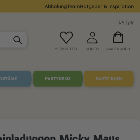
Abholung
Team
Ratgeber & Inspiration
DE
|
FR
MERKZETTEL
KONTO
WARENKORB
OSTÜME
PARTYDEKO
PARTYIDEEN
einladungen Micky Maus