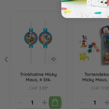
Produktgalerie überspringen
Trinkhalme Micky
Tortendeko
Maus, 4 Stk.
Micky Maus, 
CHF 3.95*
CHF 17.9