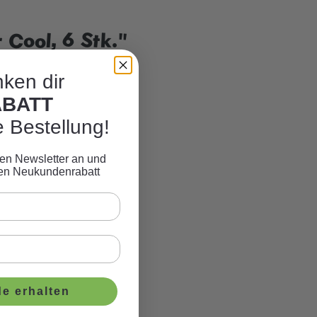
Cool, 6 Stk."
ken dir
ABATT
e Bestellung!
eren Newsletter an und
ven Neukundenrabatt
e erhalten