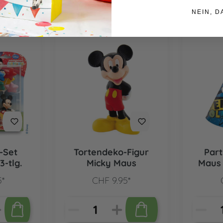
NEIN, D
-Set
Tortendeko-Figur
Part
3-tlg.
Micky Maus
Maus 
5*
CHF 9.95*