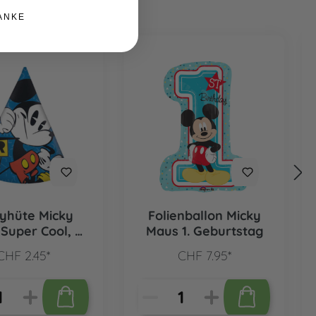
ANKE
yhüte Micky
Folienballon Micky
Super Cool, 6
Maus 1. Geburtstag
Stk.
CHF 2.45*
CHF 7.95*