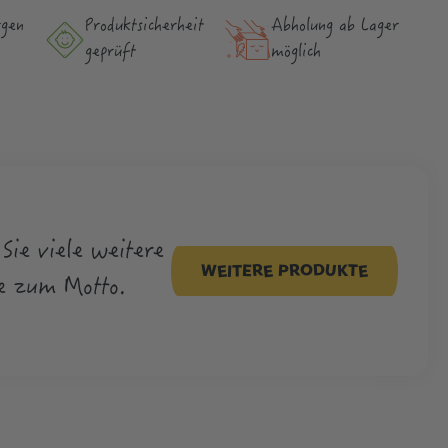
rgen
Produktsicher­heit
Abholung ab Lager
geprüft
möglich
Sie viele weitere
WEITERE PRODUKTE
e zum Motto.