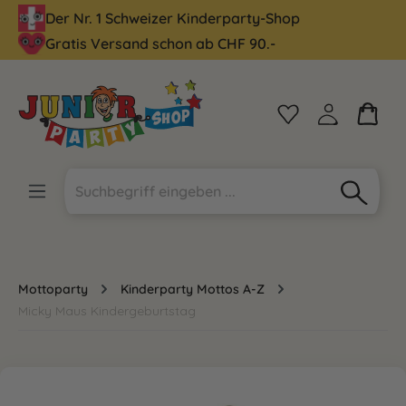
Der Nr. 1 Schweizer Kinderparty-Shop
alt springen
Gratis Versand schon ab CHF 90.-
Mottoparty
Kinderparty Mottos A-Z
Micky Maus Kindergeburtstag