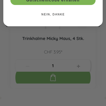
Gutscheincode erhalten
NEIN, DANKE
Trinkhalme Micky Maus, 4 Stk.
CHF 3.95*