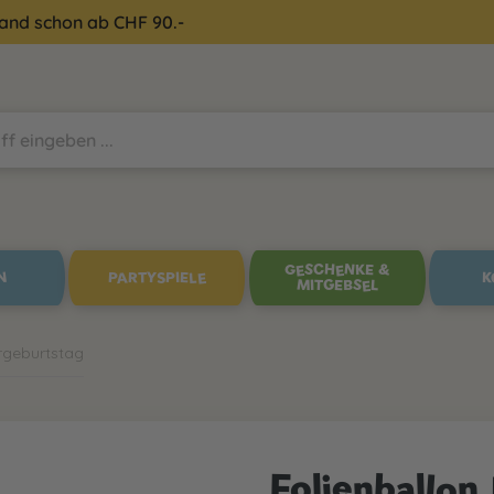
sand schon ab CHF 90.-
GESCHENKE &
N
PARTYSPIELE
K
MITGEBSEL
rgeburtstag
Folienballo