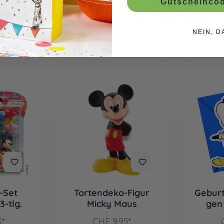
Gutscheincod
Ähnliche Produkte
NEIN, D
-Set
Tortendeko-Figur
Geburt
3-tlg.
Micky Maus
gen
Super
5*
CHF 9.95*