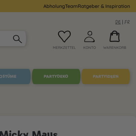
Abholung
Team
Ratgeber & Inspiration
DE
|
FR
MERKZETTEL
KONTO
WARENKORB
OSTÜME
PARTYDEKO
PARTYIDEEN
n Micky Maus