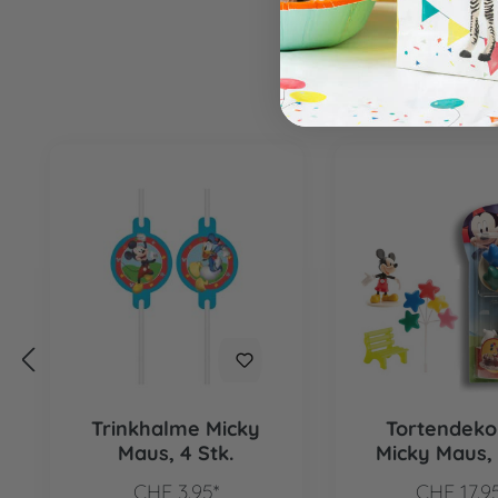
Produktgalerie überspringen
Trinkhalme Micky
Tortendeko
Maus, 4 Stk.
Micky Maus, 
CHF 3.95*
CHF 17.9