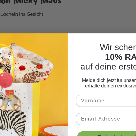
llon Micky Maus"
Lächeln ins Gesicht!
Wir schen
10% R
Man kann es mit Luft oder Helium befüllen.
auf deine erst
Melde dich jetzt für uns
erhalte deinen exklusi