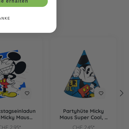
e erhalten
ANKE
stagseinladun
Partyhüte Micky
 Micky Maus
Maus Super Cool, 6
 Cool, 6 Stk.
Stk.
CHF 2.95*
CHF 2.45*