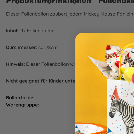
Produktinformationen "Folienba
Dieser Folienballon zaubert jedem Mickey Mouse-Fan ein 
Inhalt:
1x Folienballon
Durchmesser:
ca. 78cm
Hinweis:
Dieser Folienballon wird nicht gefüllt geliefert. 
Nicht geeignet für Kinder unter 3 Jahren.
Ballonfarbe:
mehrfarbig
Warengruppe:
Ballons, Partydeko