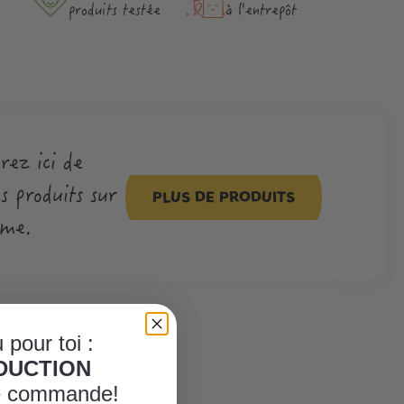
produits testée
à l'entrepôt
rez ici de
 produits sur
PLUS DE PRODUITS
ème.
 pour toi :
ÈDUCTION
re commande!