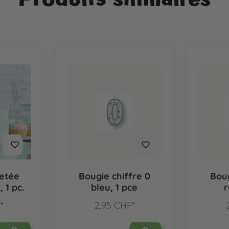
letée
Bougie chiffre 0
Boug
, 1 pc.
bleu, 1 pce
r
*
2,95 CHF*