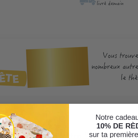
livré demain
Vous trouve
nombreux autres
ÊTE
le th
Notre cadeau
10% DE R
on d'aluminium lettre "U" or, 1 pc."
sur ta premiè