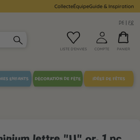
Collecte
Équipe
Guide & Inspiration
DE
|
FR
LISTE D'ENVIES
COMPTE
PANIER
MES ENFANTS
DÉCORATION DE FÊTE
IDÉES DE FÊTES
inium lettre "U" or, 1 pc.