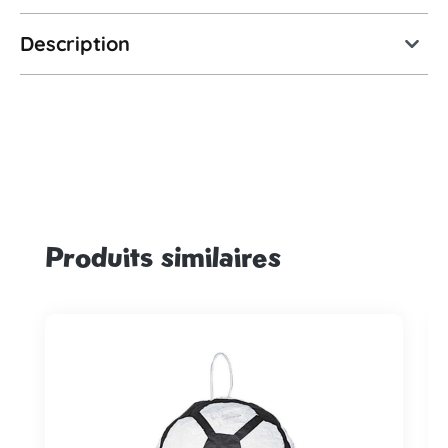
Description
Produits similaires
Ignorer la galerie de produits