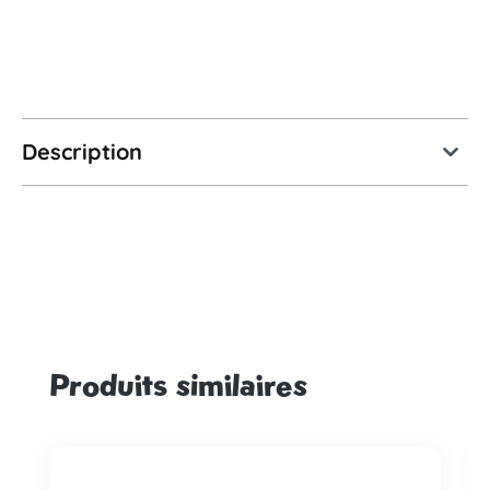
Description
Produits similaires
Ignorer la galerie de produits