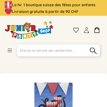
La Nr. 1 boutique suisse des fêtes pour enfants
tenu principal
Livraison gratuite à partir de 90 CHF
Ignorer la galerie d'images