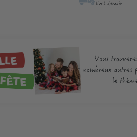
livré demain
LLE
Vous trouverez
nombreux autres p
FÊTE
le thème