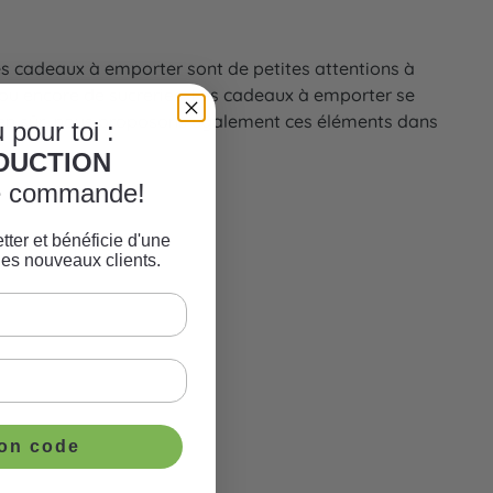
Les cadeaux à emporter sont de petites attentions à
e, ou encore de sucreries. Les cadeaux à emporter se
 Bien sûr, nous proposons également ces éléments dans
 pour toi :
ÈDUCTION
re commande!
tter et bénéficie d'une
les nouveaux clients.
ton code