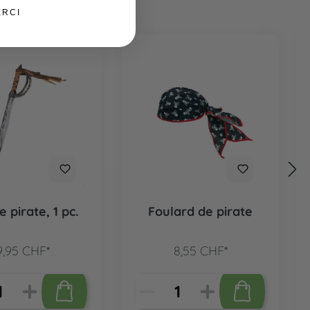
ERCI
e pirate, 1 pc.
Foulard de pirate
9,95 CHF*
8,55 CHF*