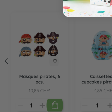
Ignorer la galerie de produits
Masques pirates, 6
Caissette
pcs.
cupcakes pira
pcs.
10,85 CHF*
4,85 CHF