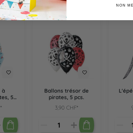
NON M
s à
Ballons trésor de
L'épé
tes, 50
pirates, 5 pcs.
*
3,90 CHF*