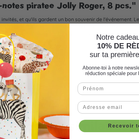
-notes piratee Jolly Roger, 8 pcs."
s invités, et qu'ils gardent un bon souvenir de l'événement. 
ts kits d'écriture ou de jeux correspondant au thème de la fêt
ant glissés dans une boîte cadeau ou une pochette de fête.
Notre cadeau
s petites idées cadeau!
10% DE R
sur ta premiè
Abonne-toi à notre newsle
réduction spéciale pour 
e fête
Produits similaires
Recevoir 