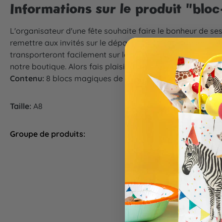
Informations sur le produit "bloc
L'organisateur d'une fête souhaite faire le bonheur de se
remettre aux invités sur le départ. Il peut s'agir de peti
transporteront facilement sur le chemin du retour, en ét
notre boutique. Alors fais plaisir à tes invités grâce à no
Contenu:
8 blocs magiques de chacun 24 pages
Taille:
A8
Groupe de produits:
Animation d