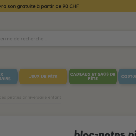
vraison gratuite à partir de 90 CHF
UX
CADEAUX ET SACS DE
JEUX DE FÊTE
COSTU
SAIRE
FÊTE
es pirates anniversaire enfant
bloc-notes p