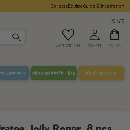
Collecte
Équipe
Guide & Inspiration
DE
|
FR
LISTE D'ENVIES
COMPTE
PANIER
MES ENFANTS
DÉCORATION DE FÊTE
IDÉES DE FÊTES
iratee Jolly Roger, 8 pcs.