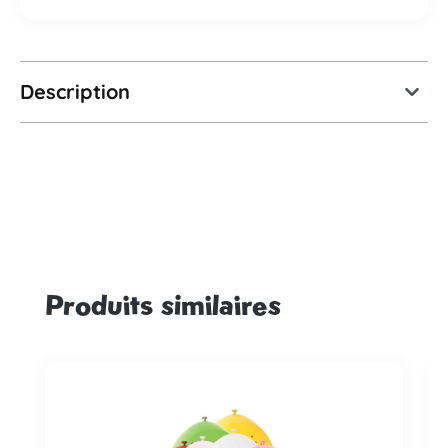
Description
Produits similaires
Ignorer la galerie de produits