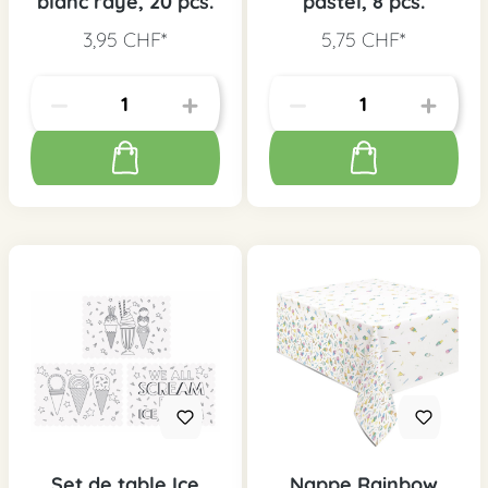
blanc rayé, 20 pcs.
pastel, 8 pcs.
3,95 CHF*
5,75 CHF*
Set de table Ice
Nappe Rainbow