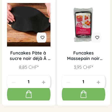
Funcakes Pàte à
Funcakes
sucre noir déjà Â
Massepain noir
étalée
"minuit", 250 g
8,85 CHF*
3,95 CHF*