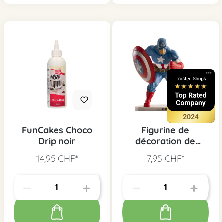
FunCakes Choco
Figurine de
Drip noir
décoration de
gâteau Avengers
14,95 CHF*
7,95 CHF*