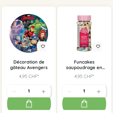
Décoration de
Funcakes
gâteau Avengers
saupoudrage en
sucre medley
4,95 CHF*
4,95 CHF*
Sprinkle, 65 g