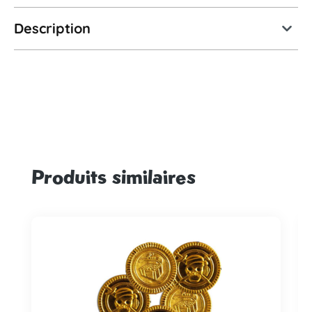
Description
Produits similaires
Ignorer la galerie de produits