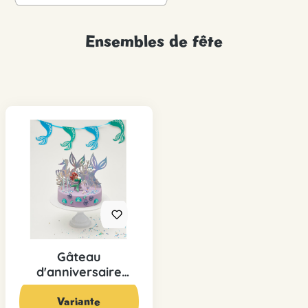
Ensembles de fête
Gâteau
d'anniversaire
sirène
79,00 CHF*
Variante