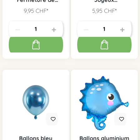
sirène
anniversaire sirène,
9,95 CHF*
5,95 CHF*
5 pcs.
Ballons bleu
Ballons aluminium