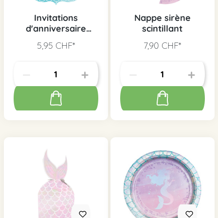
Invitations
Nappe sirène
d'anniversaire
scintillant
sirène scintillant, 8
5,95 CHF*
7,90 CHF*
pcs.