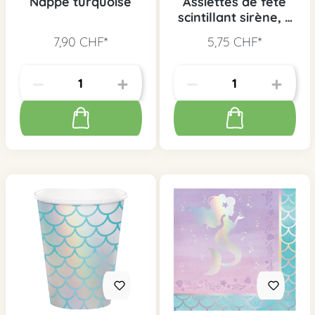
Nappe turquoise
Assiettes de fête
scintillant sirène, 8
pcs.
7,90 CHF*
5,75 CHF*