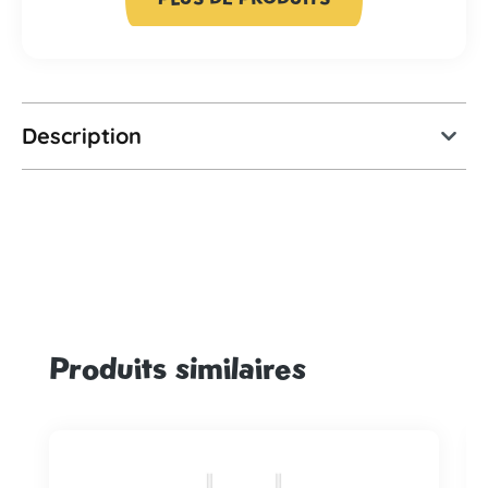
Description
Produits similaires
Ignorer la galerie de produits