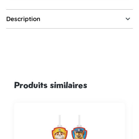
Description
Produits similaires
Ignorer la galerie de produits