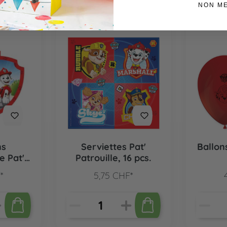
NON M
ns
Serviettes Pat'
Ballon
e Pat'
Patrouille, 16 pcs.
pièces
*
5,75 CHF*