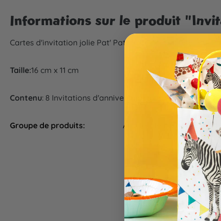
Informations sur le produit "Invit
Cartes d'invitation jolie Pat' Patrouille pour la fête Pat' Pa
Taille:
16 cm x 11 cm
Contenu
: 8 Invitations d'anniversaire avecenveloppes
Groupe de produits:
Articles de table, Cartes d'