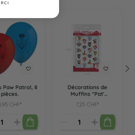
ERCI
s Paw Patrol, 8
Décorations de
pièces.
Muffins "Pat'
Patrouille", 20 pcs.
4,95 CHF*
7,25 CHF*