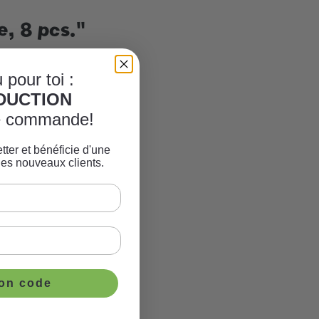
e, 8 pcs."
 pour toi :
ÈDUCTION
re commande!
tter et bénéficie d'une
les nouveaux clients.
ton code