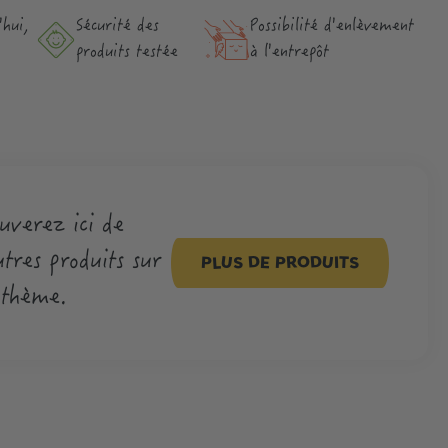
hui,
Sécurité des
Possibilité d'enlèvement
produits testée
à l'entrepôt
uverez ici de
tres produits sur
PLUS DE PRODUITS
 thème.