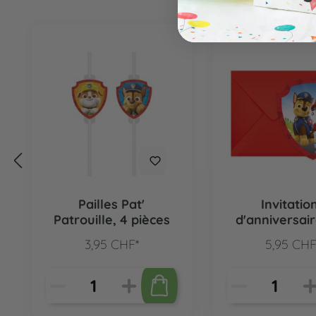
Ignorer la galerie de produits
Pailles Pat'
Invitatio
Patrouille, 4 pièces
d'anniversair
Patrouille, 6 
3,95 CHF*
5,95 CHF