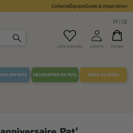
Collecte
Équipe
Guide & Inspiration
DE
|
FR
LISTE D'ENVIES
COMPTE
PANIER
MES ENFANTS
DÉCORATION DE FÊTE
IDÉES DE FÊTES
'anniversaire Pat'