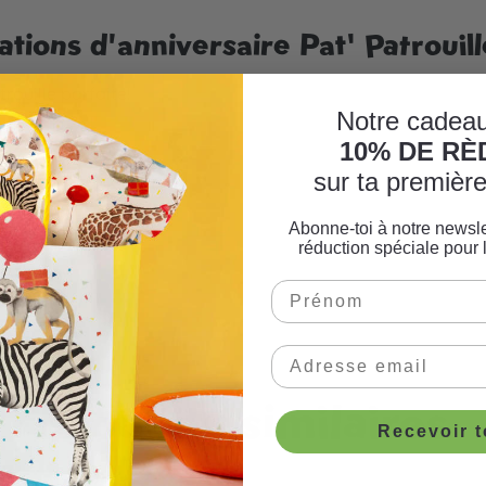
ations d'anniversaire Pat' Patrouill
trouille parfaite!
Notre cadeau
10% DE R
sur ta premiè
Abonne-toi à notre newsle
réduction spéciale pour 
invitation
Produits similaires
Recevoir 