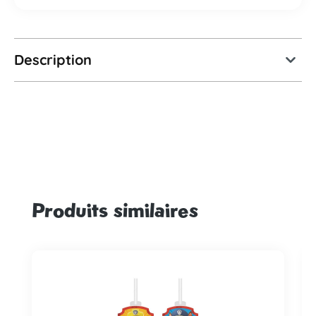
Description
Produits similaires
Ignorer la galerie de produits