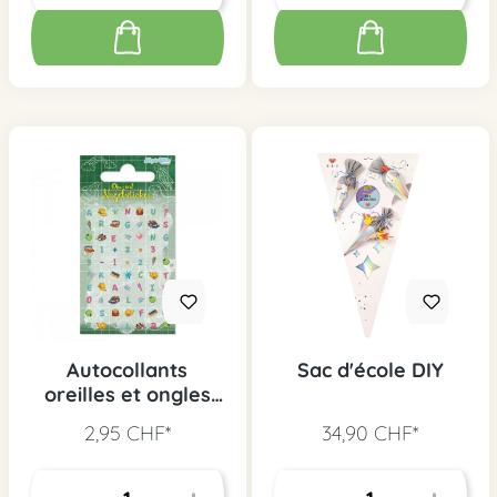
Autocollants
Sac d'école DIY
oreilles et ongles
Rentrée des
2,95 CHF*
34,90 CHF*
classes