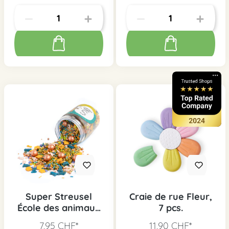
Super Streusel
Craie de rue Fleur,
École des animaux
7 pcs.
magiques, 90g
7,95 CHF*
11,90 CHF*