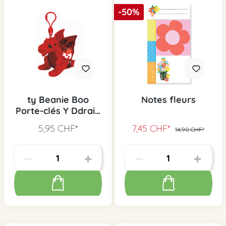
-50%
ty Beanie Boo
Notes fleurs
Porte-clés Y Ddraig
Goch
5,95 CHF*
7,45 CHF*
14,90 CHF*