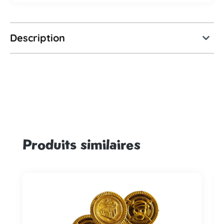
Description
Produits similaires
Ignorer la galerie de produits