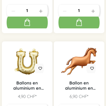
Ballons en
Ballon en
aluminium en
aluminium en
forme de fer à
forme de cheval, 1
4,90 CHF*
6,90 CHF*
cheval, 3 pièces
pièce