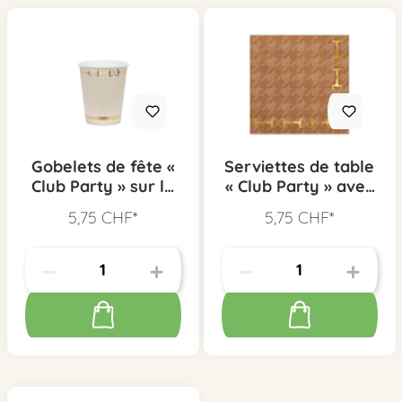
Gobelets de fête «
Serviettes de table
Club Party » sur le
« Club Party » avec
thème des
motif de chevaux,
5,75 CHF*
5,75 CHF*
chevaux, 6 pcs
12 pièces