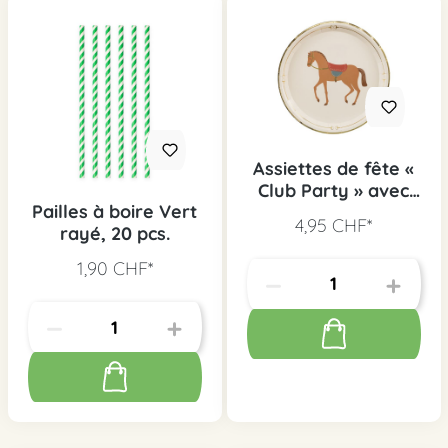
Assiettes de fête «
Club Party » avec
Pailles à boire Vert
motif chevaux, 6
4,95 CHF*
rayé, 20 pcs.
pièces
1,90 CHF*