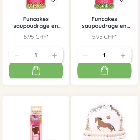
Funcakes
Funcakes
saupoudrage en
saupoudrage en
sucre or
sucre vert
5,95 CHF*
5,95 CHF*
métallique, 80 g
métallique, 80 g