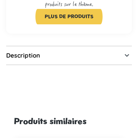
produits sur le thème.
PLUS DE PRODUITS
Description
Produits similaires
Ignorer la galerie de produits