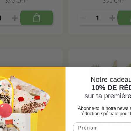
3,90 CHF*
3,90 CHF*
Notre cadeau
10% DE R
sur ta premiè
Abonne-toi à notre newsle
réduction spéciale pour 
îte orange, 1 pc.
Couverts en bois ble
18 pcs.