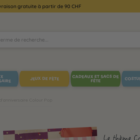
vraison gratuite à partir de 90 CHF
UX
CADEAUX ET SACS DE
JEUX DE FÊTE
COSTU
SAIRE
FÊTE
d'anniversaire Colour Pop
Le thème Col