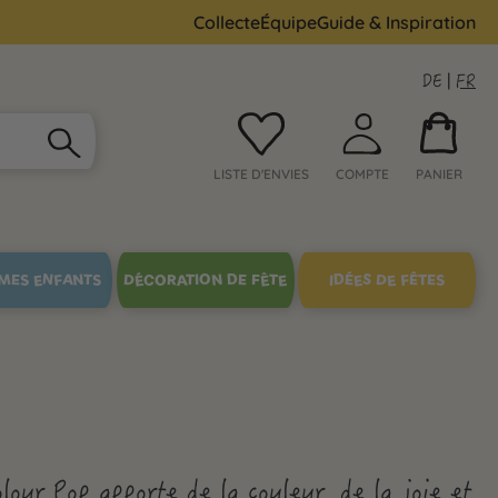
Collecte
Équipe
Guide & Inspiration
DE
|
FR
LISTE D'ENVIES
COMPTE
PANIER
MES ENFANTS
DÉCORATION DE FÊTE
IDÉES DE FÊTES
our Pop apporte de la couleur, de la joie et