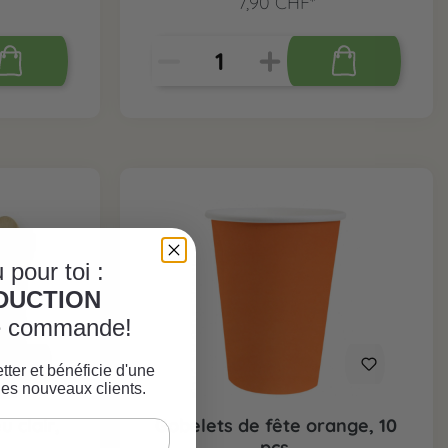
7,90 CHF*
 pour toi :
ÈDUCTION
re commande!
tter et bénéficie d'une
les nouveaux clients.
u clair,
Gobelets de fête orange, 10
pcs.