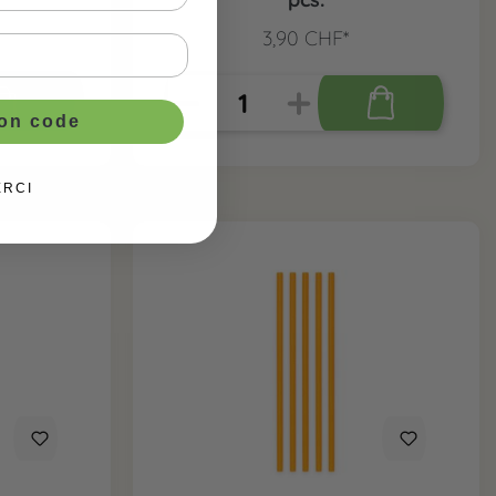
3,90 CHF*
ton code
ERCI