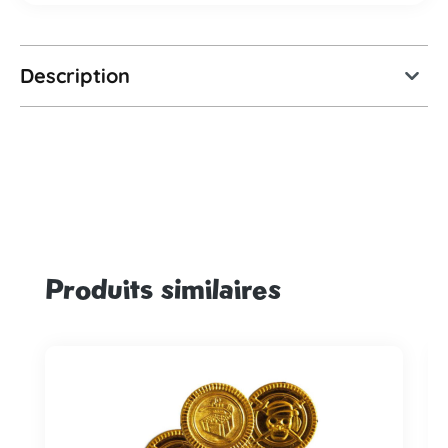
Description
Produits similaires
Ignorer la galerie de produits